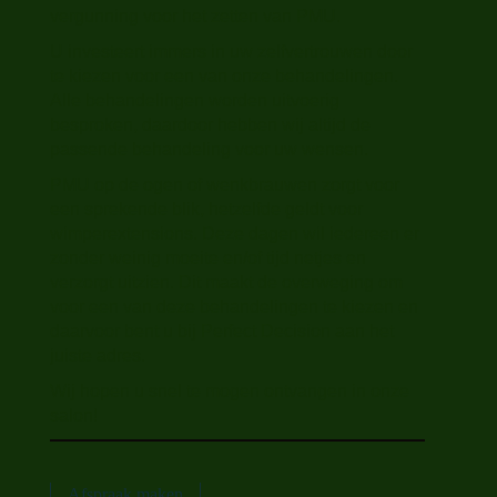
vergunning voor het zetten van PMU.
U investeert immers in uw zelfvertrouwen door
te kiezen voor een van onze behandelingen.
Alle behandelingen worden uitvoerig
besproken, daardoor hebben wij altijd de
passende behandeling voor uw wensen.
PMU op de ogen of wenkbrauwen zorgt voor
een sprekende blik, hetzelfde geldt voor
wimperextensions. Deze dagen wil iedereen er
zonder weinig moeite en/of tijd netjes en
verzorgt uitzien. Dit maakt de overweging om
voor een van deze behandelingen te kiezen en
daarvoor bent u bij Perfect Decision aan het
juiste adres.
Wij hopen u snel te mogen ontvangen in onze
salon!
Afspraak maken