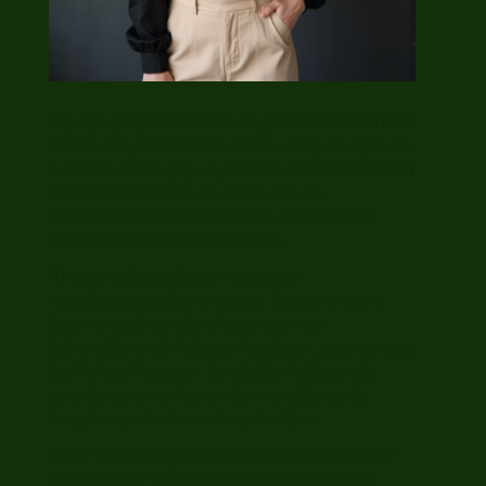
Wij zijn gespecialiseerd en gediplomeerd in het
zetten van permanente make-up bij de ogen en
wenkbrauwen, (bijv: eyeliners, powderbrows en
hairstrokes) Waxen en tinten van de
wenkbrauwen met Henna en verschillende
technieken Wimperextensions.
Al deze behandelingen vereisen
nauwkeurigheid en precisie. Datgene wat u
kunt verwachten als u kiest voor een
behandeling bij Melissa Hersbach, eigenaresse
bij Perfect Decision. Inmiddels hebben wij
jarenlange ervaring en zijn we altijd op de
hoogte van de nieuwste technieken.
Onze salon is goedgekeurd onder de strenge
eisen van de GGD en hebben daarom een