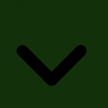
vrijdag
9
:
00
–
17
:
00
*Alleen op afspraak