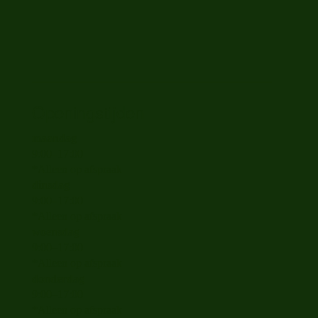
4D-6D Techniek Wimperextensions
Openingstijden
maandag
9
:
00
–
17
:
00
*Alleen op afspraak
dinsdag
9
:
00
–
17
:
00
*Alleen op afspraak
woensdag
9
:
00
–
17
:
00
*Alleen op afspraak
donderdag
9
:
00
–
17
:
00
*Alleen op afspraak