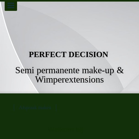
Toggle
navigation
PERFECT DECISION
Semi permanente make-up &
Wimperextensions
Afspraak maken
Welkom bij