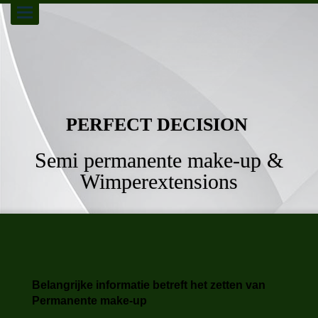
Toggle
navigation
PERFECT DECISION
Semi permanente make-up &
Wimperextensions
Belangrijke informatie betreft het zetten van
Permanente make-up